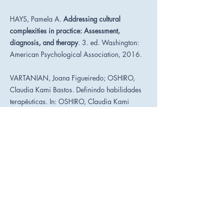
HAYS, Pamela A.
Addressing cultural
complexities in practice: Assessment,
diagnosis, and therapy
. 3. ed. Washington:
American Psychological Association, 2016.
VARTANIAN, Joana Figueiredo; OSHIRO,
Claudia Kami Bastos. Definindo habilidades
terapêuticas. In: OSHIRO, Claudia Kami
Bastos; VARTANIAN, Joana Figueiredo
(Org.).
Habilidades terapêuticas na prática
da psicoterapia
. 1. ed. Santana de Parnaíba:
Manole, 2023. v. 1, p. 61-80.
McHENRY, R. (1980).
Famous American
Women: A bibliographical dictionary from
colonial times to the present
. Dover
Publications. Disponível em:
http://books.google.com.br/books?