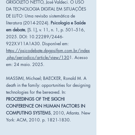
GRIGOLETO NETTO, José Valdeci. O USO
DA TECNOLOGIA DIGITAL EM SITUAÇÕES
DE LUTO: Uma revisão sistemática de
literatura
(2014-2024)
.
Psicologia e Saúde
em debate
, [S. l.], v. 11, n. 1, p. 501–516,
2025. DOI:
10.22289
/2446-
922X.V11A1A30. Disponível em:
https://psicodebate.dpgpsifpm.com.br/index
.php/periodico/article/view/130
1. Acesso
em: 24 maio. 2025.
MASSIMI, Michael; BAECKER, Ronald M. A
death in the family: opportunities for designing
technologies for the bereaved. In:
PROCEEDINGS OF THE SIGCHI
CONFERENCE ON HUMAN FACTORS IN
COMPUTING SYSTEMS
, 2010, Atlanta. New
York: ACM, 2010. p.
1821-1830
.